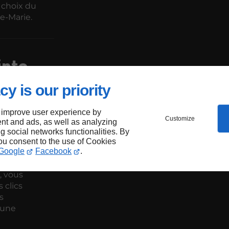
e choix du
e-Marie.
inte-
nous
cy is our priority
 improve user experience by
Customize
nt and ads, as well as analyzing
ng social networks functionalities. By
you consent to the use of Cookies
Google
Facebook
.
gié pour la
ord, notre
, vous
 clics
s
r une