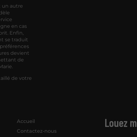
t un autre
dèle
ervice
agne en cas
rit. Enfin,
t se traduit
 préférences
tures devient
mettant de
Marie.
illé de votre
Louez ma
Accueil
Contactez-nous