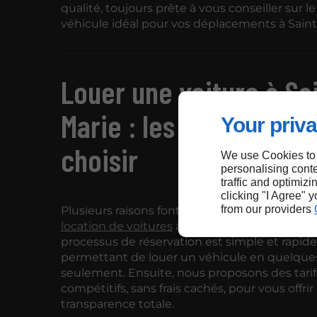
qualité, toujours prête à vous conseiller sur l
véhicule idéal pour vos déplacements à Saint
Louer une voiture à Sa
Marie : les raisons de 
Your priva
choisir
We use Cookies to
personalising conte
traffic and optimizi
clicking "I Agree" 
from our providers
Plusieurs raisons font de nous le choix privilé
location de voitures
à Sainte-Marie. Tout d'ab
processus de réservation est simple et rapide
permettant de louer un véhicule en quelques
seulement. Ensuite, nous proposons des tarif
compétitifs, sans frais cachés, pour vous offri
transparence totale.