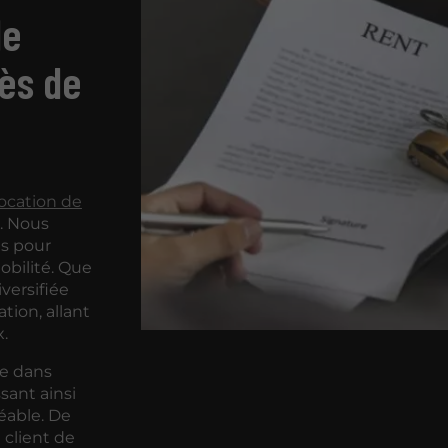
de
rès de
ocation de
. Nous
s pour
obilité. Que
iversifiée
tion, allant
.
te dans
ssant ainsi
éable. De
 client de