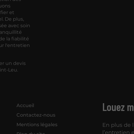
tuons
ier et
. De plus,
isée avec soin
anquillité
e la fiabilité
r l'entretien
er un devis
int-Leu.
Louez ma
Accueil
Contactez-nous
En plus de 
Mentions légales
l’entretien 