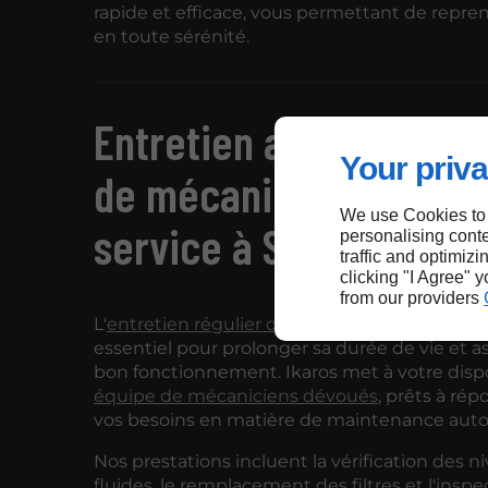
rapide et efficace, vous permettant de repren
en toute sérénité.
Entretien auto : une é
Your priva
de mécaniciens à votr
We use Cookies to
service à Saint-Leu
personalising conte
traffic and optimizi
clicking "I Agree" 
from our providers
L'
entretien régulier de votre véhicule
à Saint
essentiel pour prolonger sa durée de vie et a
bon fonctionnement. Ikaros met à votre disp
équipe de mécaniciens dévoués
, prêts à rép
vos besoins en matière de maintenance auto
Nos prestations incluent la vérification des n
fluides, le remplacement des filtres et l'insp