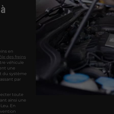
 à
eins en
ôle des freins
tre véhicule
uent une
t du système
passant par
tecter toute
ant ainsi une
-Leu. En
rvention