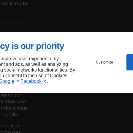
dre la route
quipe
cy is our priority
e
 improve user experience by
Customize
nt and ads, as well as analyzing
ng social networks functionalities. By
you consent to the use of Cookies
Google
Facebook
.
-Leu est
ssurer son
osition une
ondre à tous
mobile.
iveaux de
ection des