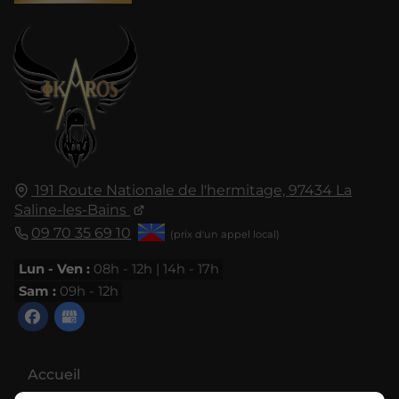
191 Route Nationale de l'hermitage, 97434 La
Saline-les-Bains
09 70 35 69 10
Lun - Ven :
08h - 12h | 14h - 17h
Sam :
09h - 12h
Accueil